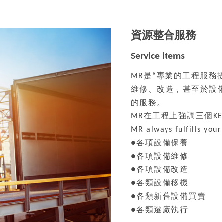
資源整合服務
Service items
MR是“專業的工程服
維修、改造，甚至於設
的服務。
MR在工程上強調三個KE
MR always fulfills yo
●各項設備保養
●各項設備維修
●各項設備改造
●各類設備移機
●各類新舊設備買賣
●各類遷廠執行